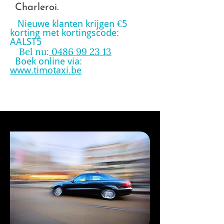
Charleroi.
Nieuwe klanten krijgen €5
🎁
korting met kortingscode:
AALST5
Bel nu:
0486 99 23 13
📞
Boek online via:
🌐
www.timotaxi.be