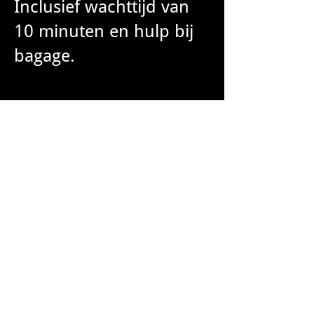
Inclusief wachttijd van
10 minuten en hulp bij
bagage.
RESERVEREN KAN
TELEFONISCH OF VIA
HET
RESERVATIEFORMULIER
OP DEZE WEBSITE.
RESERVEER NU EN
GEEF UW
VLUCHTGEGEVENS
DOOR.